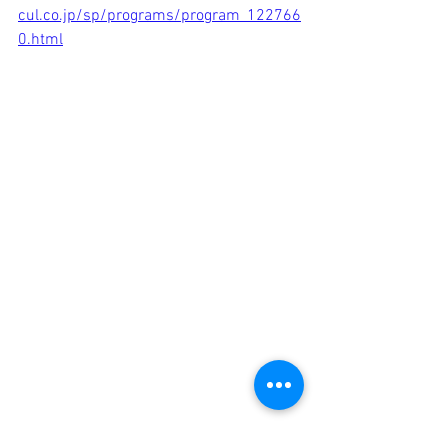
cul.co.jp/sp/programs/program_122766
0.html