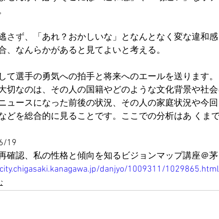
。
逃
さず
、「あれ？おかしいな」となんとなく変な違和感
合、なんらかがあると見てよいと考える。
して選手の勇気への拍手と将来へのエールを送ります。
大切なのは、その人の国籍やどのような文化背景や社会
ニュースになった前後の状況、その人の家庭状況や今回
などを総合的に見ることです。ここでの分析はあ くま
/19
再確認、私の性格と傾向を知るビジョンマップ講座＠茅
city.chigasaki.kanagawa.jp/danjyo/1009311/1029865.html
む