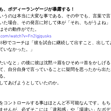
も、ボディーランゲージが暴露する！
いうのは本当に大変な事である。その中でも、言葉で言
いた場合、その発言に対して体が「それ、ちがうよね」
はその動作がでた。
.com/watch?v=Fn2lgjqusks
8：08秒でコーチは「彼を試合に継続して出すこと、出し
ていなかった。」
たいなと」の後に彼は沈黙⇒眉をひそめ⇒首をかしげる
て、自分自身で言っていることに疑問を思ったから出た
る。
してあげようとしていたのか。
をコントロールする事はほとんど不可能なんです。もち
ませんが、必ずそこには「違和感」や「場違い」なボデ