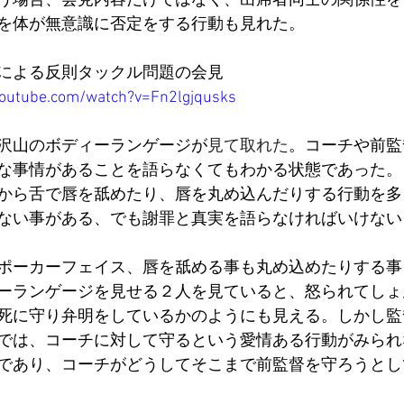
う場合、会見内容だけではなく、出席者同士の関係性を
を体が無意識に否定をする行動も見れた。
による反則タックル問題の会見
youtube.com/watch?v=Fn2lgjqusks
沢山のボディーランゲージが
見て取れた
。コーチや前監
な事情があることを語らなくてもわかる状態であった。
から舌で唇を舐めたり、唇を丸め込んだりする行動を多
ない事がある、でも謝罪と真実を語らなければいけない
ポーカーフェイス、唇を舐める事も丸め込めたりする事
ーランゲージを見せる２人を見ていると、怒られてしょ
死に守り弁明をしているかのようにも見える。しかし監
では、コーチに対して守るという愛情ある行動がみられ
であり、コーチがどうしてそこまで前監督を守ろうとし