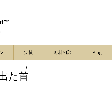
nt™
。
ル
実績
無料相談
Blog
出た首